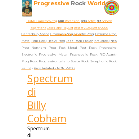
Progressive
Rock
World
HOME
FrancescoProg
688
Recensioni
395
Artisti
93
Schede
biografiche
Collezione
PlayList
Best of 2025
Best of 2026
Canterbury Scene
Crossover Prog
Eclectic Prog
Extreme Prog
5★
4★
3★
2★
1★
Metal
Folk Rock
Heavy Prog
Jazz-Rock Fusion
Krautrock
Neo
Prog
Northern Prog
Post Metal
Post Rock
Progressive
Electronic
Progressive Metal
Psychedelic Rock
RIO-Avant-
Prog
Rock Progressivo Italiano
Space Rock
Symphonic Rock
Zeuhl
-
Prog Related -
NON PROG
Spectrum
di
Billy
Cobham
Spectrum
di