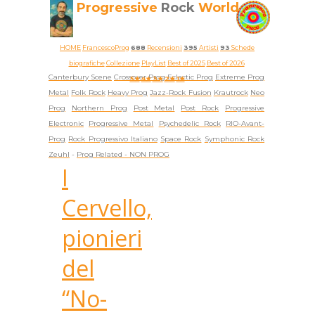
Progressive
Rock
World
HOME
FrancescoProg
688
Recensioni
395
Artisti
93
Schede
biografiche
Collezione
PlayList
Best of 2025
Best of 2026
Canterbury Scene
Crossover Prog
Eclectic Prog
Extreme Prog
5★
4★
3★
2★
1★
Metal
Folk Rock
Heavy Prog
Jazz-Rock Fusion
Krautrock
Neo
Prog
Northern Prog
Post Metal
Post Rock
Progressive
Electronic
Progressive Metal
Psychedelic Rock
RIO-Avant-
Prog
Rock Progressivo Italiano
Space Rock
Symphonic Rock
Zeuhl
-
Prog Related -
NON PROG
I
Cervello,
pionieri
del
“No-